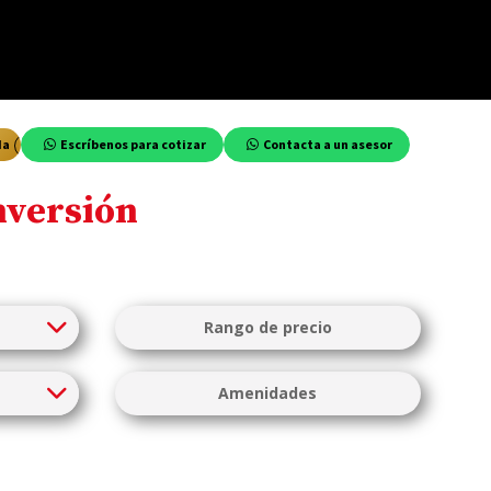
da
Escríbenos para cotizar
Contacta a un asesor
nversión
Rango de precio
$
$
Amenidades