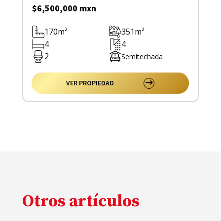
$6,500,000 mxn
170m²
351m²
4
4
2
Semitechada
VER PROPIEDAD
Otros artículos