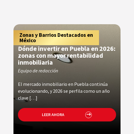
Consejos para Propietarios y
Zonas y Barrios Destacados en
C
Z
,
,
Arrendatarios
México
A
M
Dónde invertir en Puebla en 2026:
An
zonas con mayor rentabilidad
te
inmobiliaria
in
Equipo de redacción
Eq
El mercado inmobiliario en Puebla continúa
Ele
evolucionando, y 2026 se perfila como un año
de
clave […]
LEER AHORA