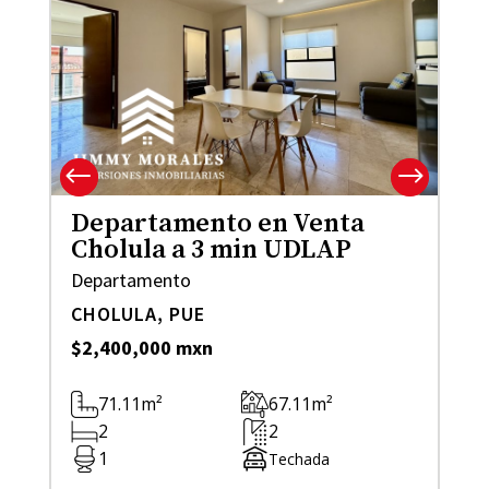
Departamento en Venta
Cholula a 3 min UDLAP
Departamento
CHOLULA, PUE
$2,400,000 mxn
71.11m²
67.11m²
2
2
1
Techada