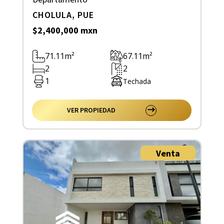
CHOLULA, PUE
$2,400,000 mxn
71.11m²
67.11m²
2
2
1
Techada
VER PROPIEDAD
Venta