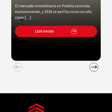
El mercado inmobiliario en Puebla continúa
Ele
evolucionando, y 2026 se perfila como un año
de
clave […]
LEER AHORA