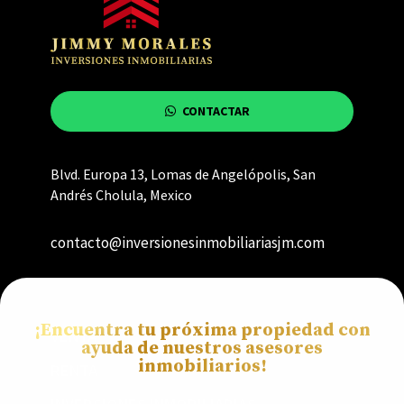
CONTACTAR
Blvd. Europa 13, Lomas de Angelópolis, San
Andrés Cholula, Mexico
contacto@inversionesinmobiliariasjm.com
¡Encuentra tu próxima propiedad con
VENTA
ayuda de nuestros asesores
inmobiliarios!
RENTA