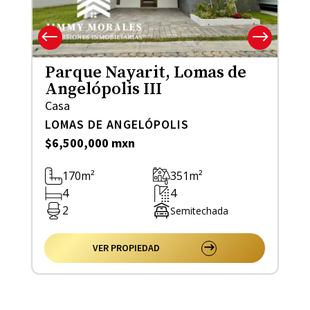
Parque Nayarit, Lomas de
Angelópolis III
Casa
LOMAS DE ANGELÓPOLIS
$6,500,000 mxn
170m²
351m²
4
4
2
Semitechada
VER PROPIEDAD