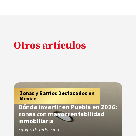
Otros artículos
Consejos para Propietarios y
Zonas y Barrios Destacados en
C
Z
,
,
Arrendatarios
México
A
M
Dónde invertir en Puebla en 2026:
An
zonas con mayor rentabilidad
te
inmobiliaria
in
Equipo de redacción
Eq